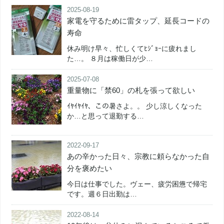
2025-08-19
家電を守るために雷タップ、延長コードの
寿命
休み明け早々、忙しくてﾋｼﾞｮｰに疲れまし
た…。 ８月は稼働日が少…
2025-07-08
重量物に「禁60」の札を張って欲しい
ｲﾔｲﾔｲﾔ、この暑さよ。。 少し涼しくなった
か…と思って退勤する…
2022-09-17
あの辛かった日々、宗教に頼らなかった自
分を褒めたい
今日は仕事でした。ヴェー、疲労困憊で帰宅
です。週６日出勤は…
2022-08-14